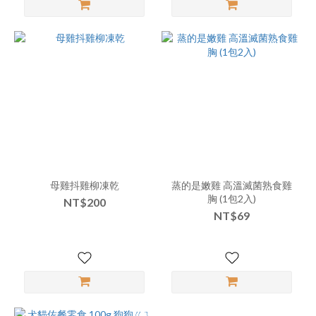
母雞抖雞柳凍乾
蒸的是嫩雞 高溫滅菌熟食雞
胸 (1包2入)
NT$200
NT$69