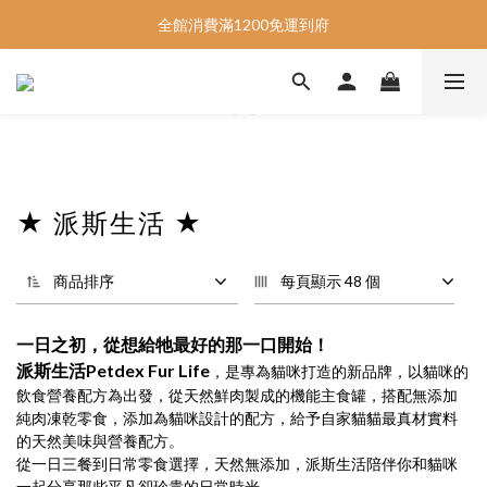
📣指定商品5件95折、10件9折📣
全館消費滿1200免運到府
📣指定商品5件95折、10件9折📣
★ 派斯生活 ★
商品排序
每頁顯示 48 個
一日之初，從想給牠最好的那一口開始！
派斯生活Petdex Fur Life
，是專為貓咪打造的新品牌，以貓咪的
飲食營養配方為出發，從天然鮮肉製成的機能主食罐，搭配無添加
純肉凍乾零食，添加為貓咪設計的配方，給予自家貓貓最真材實料
的天然美味與營養配方。
從一日三餐到日常零食選擇，天然無添加，派斯生活陪伴你和貓咪
一起分享那些平凡卻珍貴的日常時光。