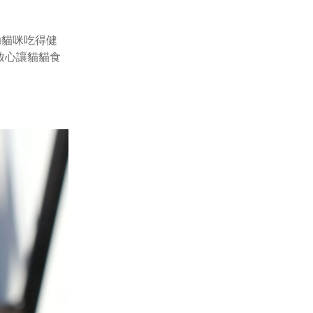
助貓咪吃得健
放心讓貓貓食