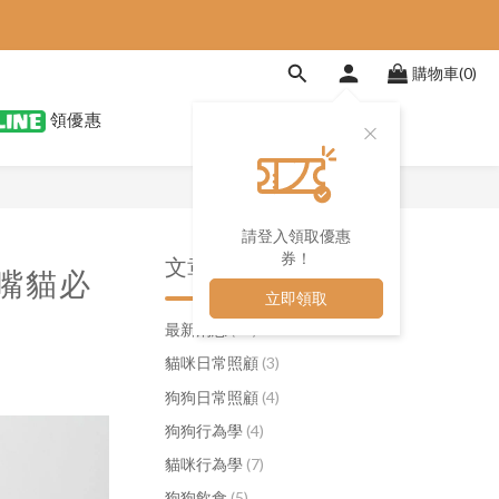
購物車(0)
領優惠
請登入領取優惠
券！
文章分類
嘴貓必
立即領取
最新消息
(21)
貓咪日常照顧
(3)
狗狗日常照顧
(4)
狗狗行為學
(4)
貓咪行為學
(7)
狗狗飲食
(5)