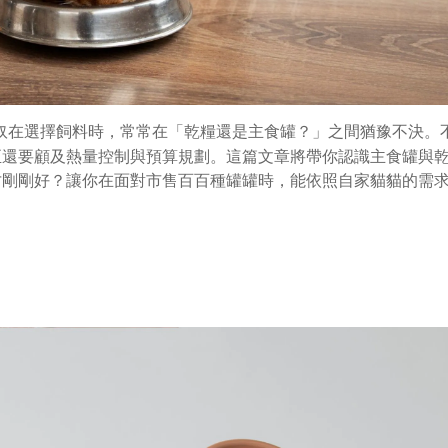
奴在選擇飼料時，常常在「乾糧還是主食罐？」之間猶豫不決。
至還要顧及熱量控制與預算規劃。這篇文章將帶你認識主食罐與
才剛剛好？讓你在面對市售百百種罐罐時，能依照自家貓貓的需