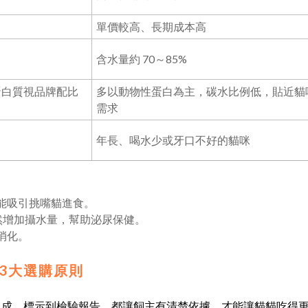
單價較高、長期成本高
含水量約 70～85%
蛋白質視品牌配比
多以動物性蛋白為主，碳水比例低，貼近貓
需求
年長、喝水少或牙口不好的貓咪
能吸引挑嘴貓進食。
自然增加攝水量，幫助泌尿保健。
消化。
3大選購原則
組成、標示到檢驗報告，都讓飼主有清楚依據，才能讓貓貓吃得