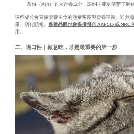
灰份（Ash）五大營養成分，讓飼主能更清楚了解
這些成分會直接影響主食的熱量密度與營養平衡。雖然
康、消化順暢。
多數品牌也會提供符合 AAFCO 或 NRC
用。
二、適口性｜願意吃，才是最重要的第一步