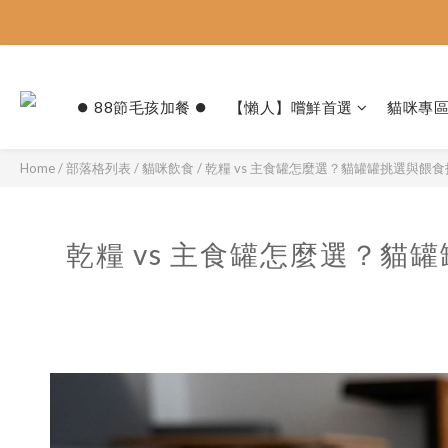
⏺︎ 88節毛孩加餐 ⏺︎
【懶人】嚐鮮首選
貓咪專
Home
/
部落格列表
/
貓咪飲食
/
乾糧 vs 主食罐怎麼選？貓罐罐挑選與餵
乾糧 vs 主食罐怎麼選？