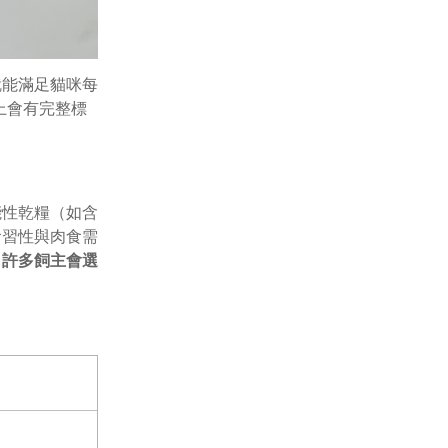
就能滿足貓咪每
上會有完整標
能性乾糧（如含
食習性與肉食需
，許多飼主會選