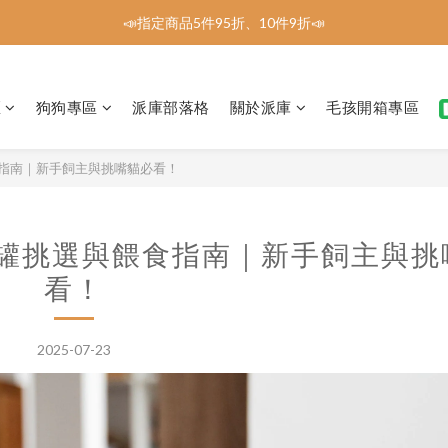
📣指定商品5件95折、10件9折📣
📣指定商品5件95折、10件9折📣
🔥新會員註冊．送100元購物金🔥
區
狗狗專區
派庫部落格
關於派庫
毛孩開箱專區
全館消費滿1200免運到府
📣指定商品5件95折、10件9折📣
食指南｜新手飼主與挑嘴貓必看！
貓罐罐挑選與餵食指南｜新手飼主與挑
看！
2025-07-23