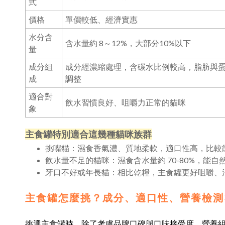
式
價格
單價較低、經濟實惠
水分含
含水量約 8～12%，大部分10%以下
量
成分組
成分經濃縮處理，含碳水比例較高，脂肪與
成
調整
適合對
飲水習慣良好、咀嚼力正常的貓咪
象
主食罐特別適合這幾種貓咪族群
挑嘴貓：濕食香氣濃、質地柔軟，適口性高，比較
飲水量不足的貓咪：濕食含水量約 70-80%，能
牙口不好或年長貓：相比乾糧，主食罐更好咀嚼、
主食罐怎麼挑？成分、適口性、營養檢測
挑選主食罐時，除了考慮品牌口碑與口味接受度，營養