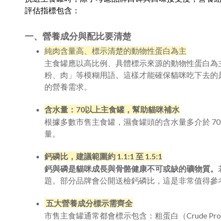
評估指標包含：
一、營養成分與配比要清楚
純肉含量高、標示清楚的動物性蛋白為主
主食罐應以高比例、具體標示來源的動物性蛋白為
粉、肉」等模糊用語。這樣才能確保貓咪吃下去的
的營養需求。
含水量：70以上主食罐，幫助貓咪補水
根據多數市售主食罐，濕食罐頭的含水量多介於 70
量。
鈣磷比，建議範圍約 1.1:1 至 1.5:1
鈣與磷是貓咪成長與骨骼健康不可或缺的礦物質。
題。部分品牌會公開送檢鈣磷比，這是非常值得參
五大營養成分標示需齊全
市售主食罐通常都會標示包含：粗蛋白（Crude Protei