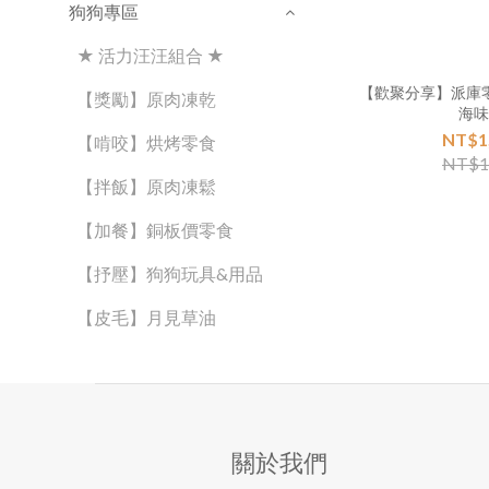
狗狗專區
★ 活力汪汪組合 ★
【歡聚分享】派庫
【獎勵】原肉凍乾
海
NT$1
【啃咬】烘烤零食
NT$1
【拌飯】原肉凍鬆
【加餐】銅板價零食
【抒壓】狗狗玩具&用品
【皮毛】月見草油
關於我們