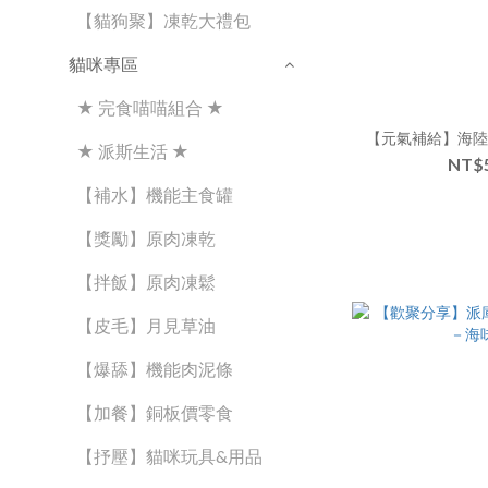
【貓狗聚】凍乾大禮包
貓咪專區
★ 完食喵喵組合 ★
【元氣補給】海
★ 派斯生活 ★
NT$
【補水】機能主食罐
【獎勵】原肉凍乾
【拌飯】原肉凍鬆
【皮毛】月見草油
【爆舔】機能肉泥條
【加餐】銅板價零食
【抒壓】貓咪玩具&用品