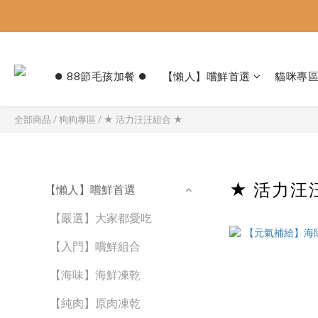
⏺︎ 88節毛孩加餐 ⏺︎
【懶人】嚐鮮首選
貓咪專
全部商品
/
狗狗專區
/
★ 活力汪汪組合 ★
★ 活力汪
【懶人】嚐鮮首選
【嚴選】大家都愛吃
【入門】嚐鮮組合
【海味】海鮮凍乾
【純肉】原肉凍乾