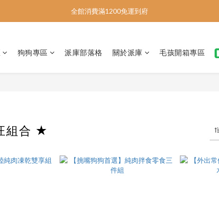
📣指定商品5件95折、10件9折📣
全館消費滿1200免運到府
📣指定商品5件95折、10件9折📣
區
狗狗專區
派庫部落格
關於派庫
毛孩開箱專區
汪組合 ★