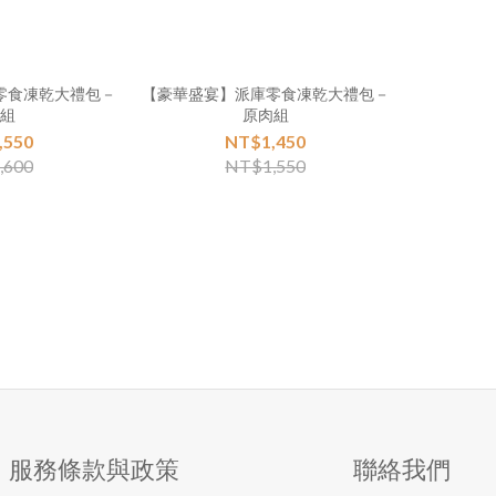
零食凍乾大禮包－
【豪華盛宴】派庫零食凍乾大禮包－
味組
原肉組
,550
NT$1,450
,600
NT$1,550
服務條款與政策
聯絡我們