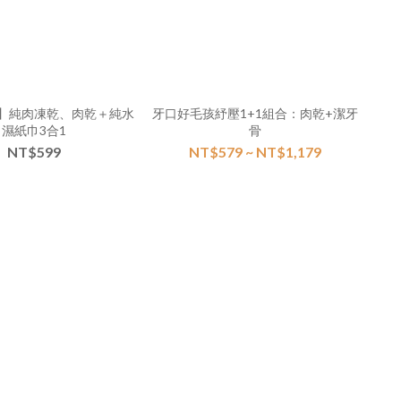
】純肉凍乾、肉乾＋純水
牙口好毛孩紓壓1+1組合：肉乾+潔牙
濕紙巾3合1
骨
NT$599
NT$579 ~ NT$1,179