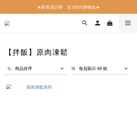
🔥新會員註冊．送100元購物金🔥
📣指定商品5件95折、10件9折📣
全館消費滿1200免運到府
📣指定商品5件95折、10件9折📣
【拌飯】原肉凍鬆
商品排序
每頁顯示 48 個