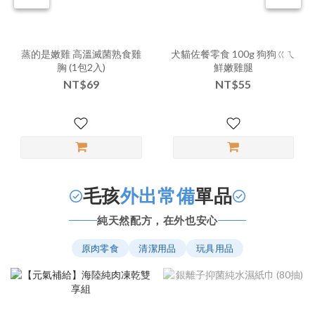
蒸的是嫩雞 高溫滅菌熟食雞
犬貓佐餐零食 100g 狗狗ㄍㄟ
胸 (1包2入)
鮮嫩雞腿
NT$69
NT$55
毛孩
外出常備
單品
純天然配方，在外也安心
原肉零食
清潔用品
玩具用品