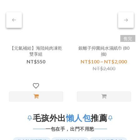
售完
【元氣補給】海陸純肉凍乾
銀離子抑菌純水濕紙巾 (80
雙享組
抽)
NT$550
NT$100 ~ NT$2,000
NT$2,400
毛孩外出
懶人包
推薦
一包在手，出門不用愁