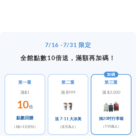
7/16 -7/31 限定
全館點數10倍送，滿額再加碼！
加碼
第一重
第二重
第三重
滿$1
滿 $999
滿 $3,000
10
倍
點數回饋
抽20吋行李箱
送 7-11 大冰美
（7/31截止）
（1點=1元折扣）
（送完為止）