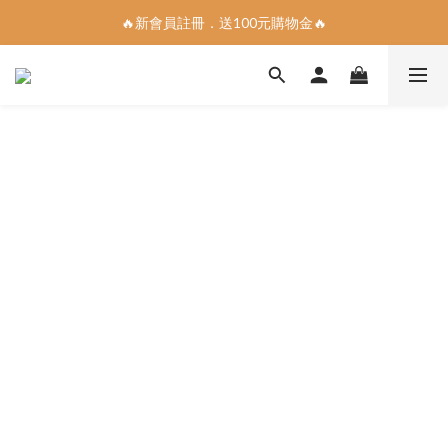
🔥新會員註冊．送100元購物金🔥
📣指定商品5件95折、10件9折📣
全館消費滿1200免運到府
📣指定商品5件95折、10件9折📣