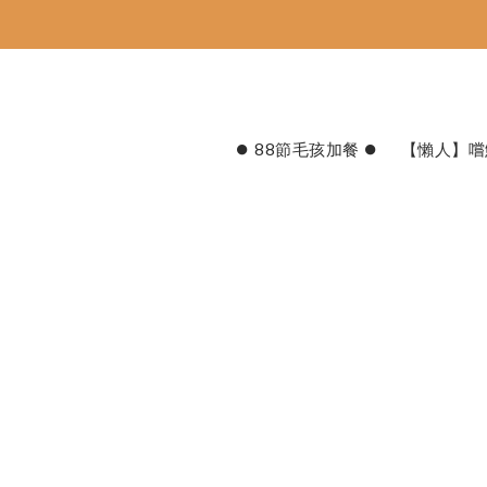
⏺︎ 88節毛孩加餐 ⏺︎
【懶人】嚐