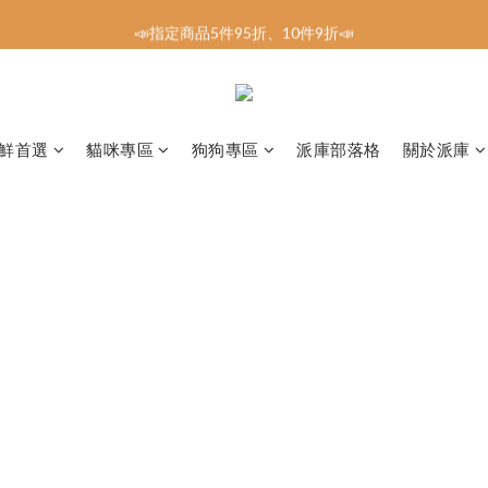
📣指定商品5件95折、10件9折📣
📣指定商品5件95折、10件9折📣
🔥新會員註冊．送100元購物金🔥
全館消費滿1200免運到府
鮮首選
貓咪專區
狗狗專區
派庫部落格
關於派庫
📣指定商品5件95折、10件9折📣