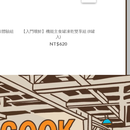
味體驗組
【入門嚐鮮】機能主食罐凍乾雙享組 (8罐
機能饗
入)
NT$
NT$620