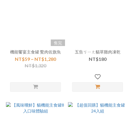
售完
機能饗宴主食罐 鱉肉佐旗魚
五告ㄎㄧㄤ貓草雞肉凍乾
NT$59 ~ NT$1,280
NT$180
NT$1,320