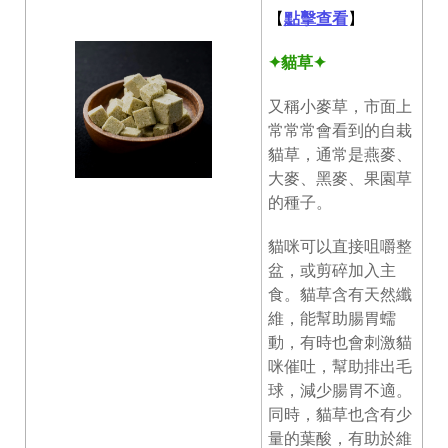
【
點擊查看
】
✦貓草✦
又稱小麥草，市面上
常常常會看到的自栽
貓草，通常是燕麥、
大麥、黑麥、果園草
的種子。
貓咪可以直接咀嚼整
盆，或剪碎加入主
食。貓草含有天然纖
維，能幫助腸胃蠕
動，有時也會刺激貓
咪催吐，幫助排出毛
球，減少腸胃不適。
同時，貓草也含有少
量的葉酸，有助於維