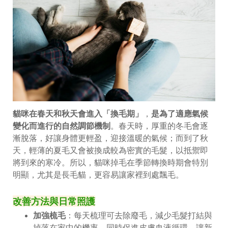
貓咪在春天和秋天會進入「換毛期」
，
是為了適應氣候
變化而進行的自然調節機制
。春天時，厚重的冬毛會逐
漸脫落，好讓身體更輕盈，迎接溫暖的氣候；而到了秋
天，輕薄的夏毛又會被換成較為密實的毛髮，以抵禦即
將到來的寒冷。所以，貓咪掉毛在季節轉換時期會特別
明顯，尤其是長毛貓，更容易讓家裡到處飄毛。
改善方法與日常照護
加強梳毛
：每天梳理可去除廢毛，減少毛髮打結與
掉落在家中的機率，同時促進皮膚血液循環，讓新