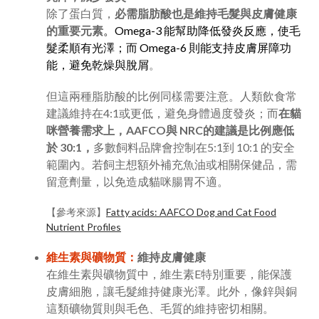
除了蛋白質，
必需脂肪酸也是維持毛髮與皮膚健康
的重要元素
。Omega-3 能幫助降低發炎反應，使毛
髮柔順有光澤；而 Omega-6 則能支持皮膚屏障功
能，避免乾燥與脫屑
。
但這兩種脂肪酸的比例同樣需要注意。人類飲食常
建議維持在4:1或更低，避免身體過度發炎；而
在貓
咪營養需求上，AAFCO與 NRC的建議是比例應低
於 30:1，
多數飼料品牌會控制在5:1到 10:1 的安全
範圍內。若飼主想額外補充魚油或相關保健品，需
留意劑量，以免造成貓咪腸胃不適。
【參考來源】
Fatty acids: AAFCO Dog and Cat Food
Nutrient Profiles
維生素與礦物質：
維持皮膚健康
在維生素與礦物質中，維生素E特別重要，能保護
皮膚細胞，讓毛髮維持健康光澤。此外，像鋅與銅
這類礦物質則與毛色、毛質的維持密切相關。