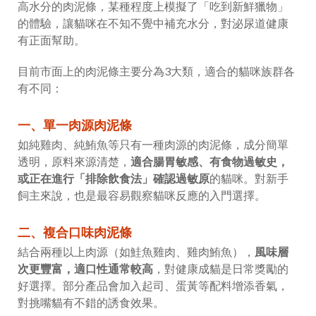
高水分的肉泥條，某種程度上模擬了「吃到新鮮獵物」
的體驗，讓貓咪在不知不覺中補充水分，對泌尿道健康
有正面幫助。
目前市面上的肉泥條主要分為3大類，適合的貓咪族群各
有不同：
一、單一肉源肉泥條
如純雞肉、純鮪魚等只有一種肉源的肉泥條，成分簡單
透明，原料來源清楚，
適合腸胃敏感、有食物過敏史，
或正在進行「排除飲食法」確認過敏原
的貓咪。對新手
飼主來說，也是最容易觀察貓咪反應的入門選擇。
二、複合口味肉泥條
結合兩種以上肉源（如鮭魚雞肉、雞肉鮪魚），
風味層
次更豐富，適口性通常較高
，對健康成貓是日常獎勵的
好選擇。部分產品會加入起司、蛋黃等配料增添香氣，
對挑嘴貓有不錯的誘食效果。