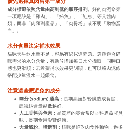
優先選擇真肉當第一成分
成分標籤依照含量由高到低的順序排列
。好的肉泥條第
一項應該是「雞肉」、「鮪魚」、「鮭魚」等具體肉
類，而非「肉類副產品」、「肉骨粉」或不明「動物蛋
白」。
水分含量決定補水效果
貓咪天生飲水量不足，容易有泌尿道問題。選擇適合貓
咪需求的水分含量，有助於增加每日水分攝取，同時口
感也更滑順；若希望補水效果更明顯，也可以將肉泥條
搭配少量溫水一起餵食。
注意這些應避免的成分
鹽分 (sodium) 過高
：長期高鹽對腎臟造成負擔，
建議鈉含量越低越好。
人工香料與色素：
品質差的零食常以香料遮蓋腥臭
味，長期食用影響健康。
大量澱粉、增稠劑：
貓咪是絕對肉食性動物，過多