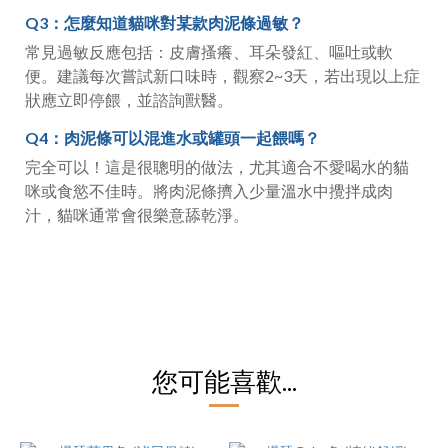
Q3
：怎麼知道貓咪對某款肉泥條過敏？
常見過敏反應包括：皮膚搔癢、耳朵發紅、嘔吐或軟
便。建議每次嘗試新口味時，觀察
2~3
天，若出現以上症
狀應立即停餵，並諮詢獸醫。
Q4
：肉泥條可以混進水或罐頭一起餵嗎？
完全可以！這是很聰明的做法，尤其適合不愛喝水的貓
咪或食慾不佳時。將肉泥條擠入少量溫水中攪拌成肉
汁，貓咪通常會很樂意舔乾淨。
您可能喜歡...