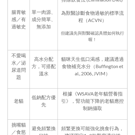
腸胃敏
單一肉源、
為獸醫診斷食物過敏的標準流
感／有
成分簡單、
程（ACVN）
過敏史
無添加
但建議先與獸醫確認具體如何執行
喔！
不愛喝
高水分配
貓咪天生低口渴感，建議透過
水／泌
方，可搭配
食物補充水分（Buffington et
尿道問
溫水
al., 2006, JVIM）
題
根據《WSAVA老年貓營養指
低鈉配方優
老貓
引》，腎功能下降的老貓應控
先
制鈉攝取
挑嘴貓
避免頻繁換
頻繁更換可能強化挑食行為，
／食慾