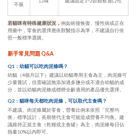
口味
建議固定1~2款觀察適口性
不振
若貓咪有特殊健康狀況，
例如術後恢復、慢性病或正在
用藥中，零食的選擇應依獸醫指示為準，不建議自行依
照一般標準選購。
新手常見問題 Q&A
Q1
：幼貓可以吃肉泥條嗎？
幼貓（
4
個月以下）建議以幼貓專用主食為主，肉泥條可
少量嘗試，但需確認無添加過多鹽分或不適合幼貓的成
分，並以幼貓肉泥條或標榜全齡適用的產品優先選擇。
Q2
：貓咪每天都吃肉泥條，可以取代主食嗎？
不建議。肉泥條屬於零食，營養比例未依照「完整均
衡」標準設計，長期替代主食可能造成營養不均衡。建
議維持正規主食（乾糧或主食罐）為主，肉泥條每日佔
熱量
10%
以內即可。