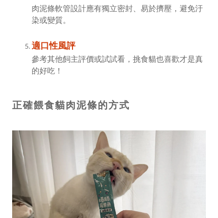
肉泥條軟管設計應有獨立密封、易於擠壓，避免汙
染或變質。
適口性風評
參考其他飼主評價或試試看，挑食貓也喜歡才是真
的好吃！
正確餵食貓肉泥條的方式