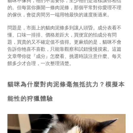
貓咪不像狗，牠們不需要你，至少牠們是這樣讓你相信
的。但每當你撕開一條肉泥條，那個平常對你愛理不理
的傢伙，會從房間另一端用牠最快的速度衝過來。
問題是，市面上的貓肉泥條多到讓人頭昏。成分表看不
懂、口味一排排、價格差距大，買便宜的怕成分有問
題，買貴的又不確定值不值得。更麻煩的是，貓咪不會
告訴你牠喜不喜歡，只能靠觀察和試錯慢慢摸索。這篇
文章帶你從『成分』怎麼看、挑選時該注意什麼、每天
餵多少才合理，一次整理清楚。
貓咪為什麼對肉泥條毫無抵抗力？模擬本
能性的狩獵體驗